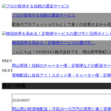
プロが提供する信頼の運送サービス
配送のプロフェッショナルとして多くの企業さまから信頼
物流効率を高める！定期便サービスの選び方…
こんにちは！OVERALL株式会社です。岡山県早島町
PREV
岡山県発！信頼のチャーター便・定期便などの配送サー
NEXT
貨物配送に自信アリ！スポット便・チャーター便・定期
最近の投稿
2026/08/07
岡山県の軽貨物配送｜月収20〜35万円の実態と稼ぐ実