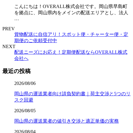
こんにちは！OVERALL株式会社です。岡山県早島町
を拠点に、岡山県内をメインの配送エリアとし、法人
…
PREV
貨物配送に自信アリ！スポット便・チャーター便・定
期便のご依頼受付中
NEXT
配送ニーズにお応え！定期便配送ならOVERALL株式
会社へ
最近の投稿
2026/08/06
岡山県の運送業者向け請負契約書｜荷主交渉と5つのリ
スク回避
2026/08/05
岡山県の運送業者の値引き交渉と適正単価の実務
2026/08/04