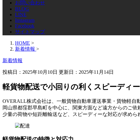
お問い合わせ
BLOG
LINE
Instagram
Facebook
サイトマップ
HOME
>
新着情報
>
新着情報
投稿日：2025年10月10日 更新日：
2025年11月14日
軽貨物配送で小回りの利くスピーディー
OVERALL株式会社は、一般貨物自動車運送事業・貨物軽
岡山県都窪郡早島町を中心に、関東方面など遠方からのご依
少量の荷物や短距離輸送など、スピーディーな対応が求めら
軽貨物配送の特徴と対応力