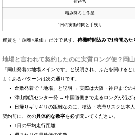
荷待ち
積み降ろし作業
1日の実働時間と手残り
運賃を「距離×単価」だけで見ず、
待機時間込みで1時間あた
地場と言われて契約したのに実質ロング便？岡山
「岡山発着の地場メインです」と説明され、ふたを開けると
よくあるパターンは次の通りです。
倉敷発着で「地場」と説明 → 実際は大阪・神戸までの
津山物流センター発 → 中国道側まで走るロングが混ざ
日帰りギリギリの距離なのに、積込・渋滞リスクは本人
契約前に、次の
具体的な数字
を必ず聞いてください。
1日の平均走行距離
週あたりの県外便の本数