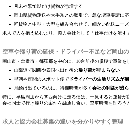
月末や繁忙期だけ貨物が急増する
岡山県貨物運送や大手系との取引で、急な増車要請に応
軽貨物と中型・大型を組み合わせて、細かい配送ニーズ
求人で人を抱え込むより、協力会社として「仕事だけを流す
空車や帰り荷の確保・ドライバー不足など岡山の
岡山市・倉敷市・都窪郡を中心に、10台前後の規模で事業を
山陽道で関西や四国へ出た後の
帰り荷が埋まらない
早朝や夜間のスポット便で
ドライバーの生活リズムが崩
月給は出ているのに、待機時間が多く
会社の利益が残ら
特に、早島周辺から関西向けに走る便は、一見すると運賃が
会社同士で行き帰りの案件を融通し合い、空車時間を削ろう
求人と協力会社募集の違いを分かりやすく整理