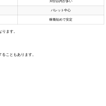
30分以内が多い
パレット中心
稼働短めで安定
なります。
することもあります。