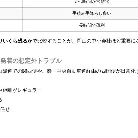
2～3時間が常態化
手積み手降ろし多い
長時間で薄利
りいくら残るか
で比較することが、岡山の中小会社ほど重要に
発着の想定外トラブル
山陽道での関西便や、瀬戸中央自動車道経由の四国便が日常化
中距離がレギュラー
る
任せ